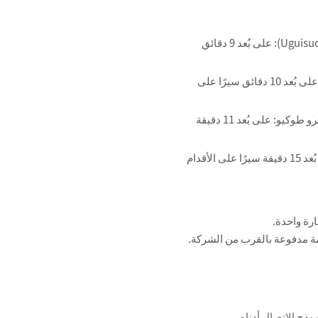
محطة JR أوغويسوداني (Uguisudani): على بُعد 9 دقائق
محطة JR نيبّوري (Nippori): على بُعد 10 دقائق سيرًا على
محطة نيزو (Nezu) التابعة لمترو طوكيو: على بُعد 11 دقيقة
محطة JR أوينو (Ueno): على بُعد 15 دقيقة سيرًا على الأقدام
رة واحدة.
ة مدفوعة بالقرب من الشركة.
وذج الاتصال أدناه.