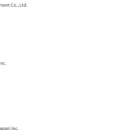
ment Co., Ltd.
Inc.
apan) Inc.