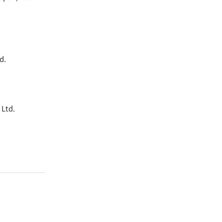
d.
 Ltd.