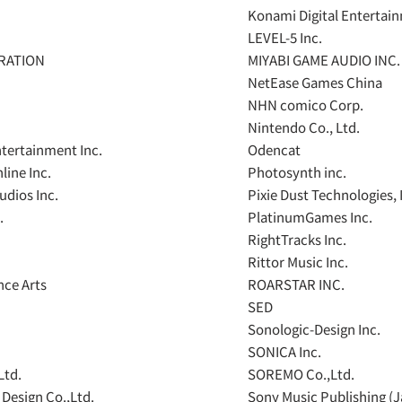
Konami Digital Entertain
LEVEL-5 Inc.
RATION
MIYABI GAME AUDIO INC.
NetEase Games China
NHN comico Corp.
Nintendo Co., Ltd.
tertainment Inc.
Odencat
ine Inc.
Photosynth inc.
dios Inc.
Pixie Dust Technologies, 
.
PlatinumGames Inc.
RightTracks Inc.
Rittor Music Inc.
nce Arts
ROARSTAR INC.
SED
Sonologic-Design Inc.
SONICA Inc.
Ltd.
SOREMO Co.,Ltd.
Design Co.,Ltd.
Sony Music Publishing (J