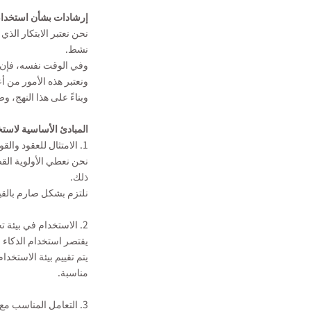
إرشادات بشأن استخدام
نحن نعتبر الابتكار الذ
نشط.
وفي الوقت نفسه، فإن اس
ونعتبر هذه الأمور من أعل
وبناءً على هذا النهج، 
المبادئ الأساسية لاست
1. الامتثال للعقود والقوانين واللوائح
نحن نعطي الأولوية القص
ذلك.
نلتزم بشكل صارم بالقيود
2. الاستخدام في بيئة تخضع لإدارة أمنية
يقتصر استخدام الذكاء 
يتم تقييم بيئة الاستخد
مناسبة.
3. التعامل المناسب مع المعلومات