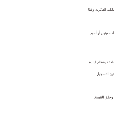
ية الفكرية وفقًا
د معينين أو أمور
افقة ونظام إدارة
تيح التسجيل
 وخلق القيمة
.