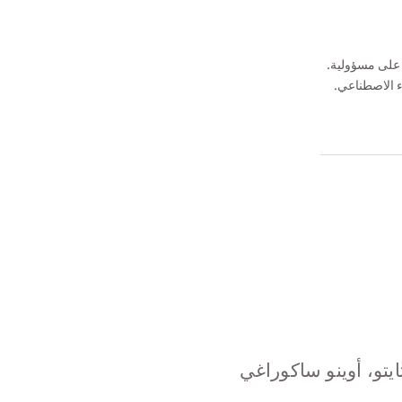
 على مسؤولية.
ء الاصطناعي.
ايتو، أوينو ساكوراغي