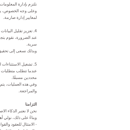
نلتزم بإدارة المعلومات 
وعلى وجه الخصوص، يتم 
لمعايير إدارة صارمة.
4. تعزيز تقليل البيانات وإخفاء الهوية
عند الضرورة، نقوم بتجري
سرية.
وبذلك نسعى إلى تحقيق 
5. تشغيل الاستثناءات الخاضع للرقابة
عندما تتطلب متطلبات ع
محددين مسبقًا.
وفي هذه العمليات، يتم 
والمراجعة.
التزامنا
نحن لا نعتبر الذكاء ا
وبناءً على ذلك، نولي أه
- الامتثال للعقود والقوا