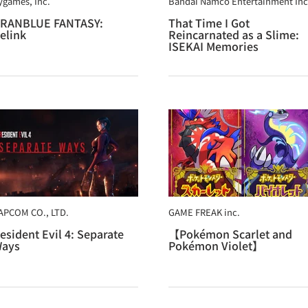
ygames, Inc.
Bandai Namco Entertainment Inc
RANBLUE FANTASY:
That Time I Got
elink
Reincarnated as a Slime:
ISEKAI Memories
APCOM CO., LTD.
GAME FREAK inc.
esident Evil 4: Separate
【Pokémon Scarlet and
ays
Pokémon Violet】