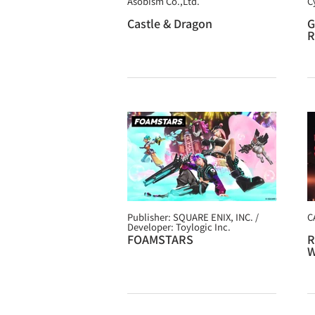
Asobism Co.,Ltd.
C
Castle & Dragon
G
R
Publisher: SQUARE ENIX, INC. /
C
Developer: Toylogic Inc.
FOAMSTARS
R
W