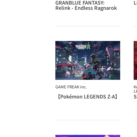
GRANBLUE FANTASY:
L
Relink - Endless Ragnarok
GAME FREAK inc.
K
L
【Pokémon LEGENDS Z-A】
S