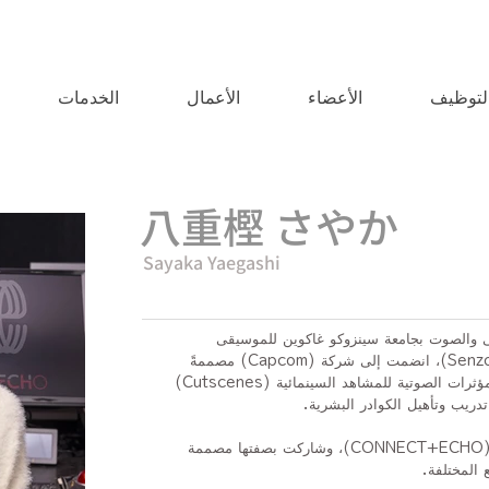
لتوظيف
الأعضاء
الأعمال
الخدمات
八重樫 さやか
Sayaka Yaegashi
 والصوت بجامعة سينزوكو غاكوين للموسيقى
(Senzoku Gakuen College of Music)، انضمت إلى شركة (Capcom) مصممةً
للمؤثرات الصوتية، حيث تولّت إنتاج المؤثرات الصوتية للمشاهد السينمائية (Cutscenes)
دريب وتأهيل الكوادر البشرية.
وفي عام 2018، انضمت إلى شركة (CONNECT+ECHO)، وشاركت بصفتها مصممة
المختلفة.