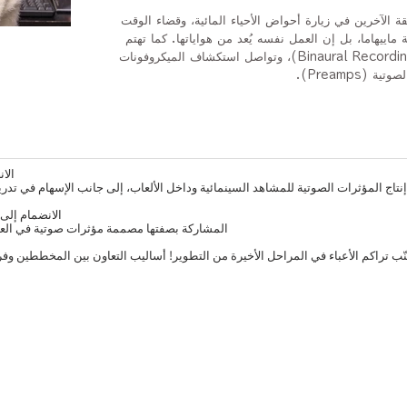
قة الآخرين في زيارة أحواض الأحياء المائية، وقضاء الوقت
اييهاما، بل إن العمل نفسه يُعد من هواياتها. كما تهتم
حاليًا بتسجيلات الصوت ثنائية الأذن (Binaural Recording)، وتواصل استكشاف الميكروفونات
Preamps).
الان
إنتاج المؤثرات الصوتية للمشاهد السينمائية وداخل الألعاب، إلى جانب الإسهام في تدر
الانضمام إلى شركة HO
المشاركة بصفتها مصممة مؤثرات صوتية في العد
ضرات والمؤتمرات — CEDEC 2022 «تجنّب تراكم الأعباء في المراحل الأخيرة من التطوير! أساليب التعاون بين الم